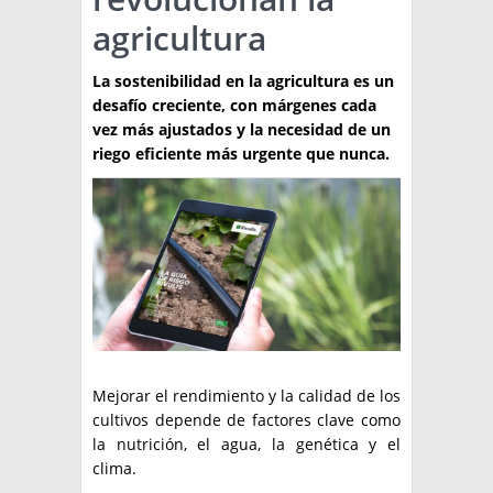
agricultura
TÉCNICA
PRODUCCION
La sostenibilidad en la agricultura es un
desafío creciente, con márgenes cada
CLASIFICADOS
vez más ajustados y la necesidad de un
riego eficiente más urgente que nunca.
INTERES GENERAL
LA PAPA
ARGENPAPA
RESOLUCIONES Y NORMATIVAS
PUBLICIDAD
BUSCAR NOTICIAS
ENLACES
QUIENES SOMOS
BUSCAR
CONTACTO
Mejorar el rendimiento y la calidad de los
cultivos depende de factores clave como
la nutrición, el agua, la genética y el
clima.