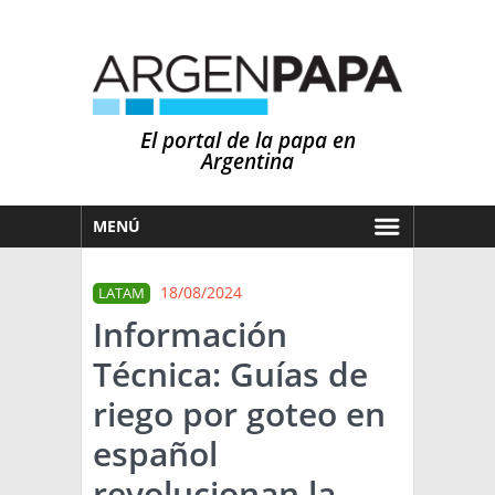
El portal de la papa en
Argentina
MENÚ
HOY
18/08/2024
LATAM
MERCADOS
Información
NOTICIAS
Técnica: Guías de
EN ESPAÑOL
CLIMA
riego por goteo en
OTROS IDIOMAS
PRONÓSTICO
ARGENTINA
español
LLUVIAS
revolucionan la
EL MUNDO