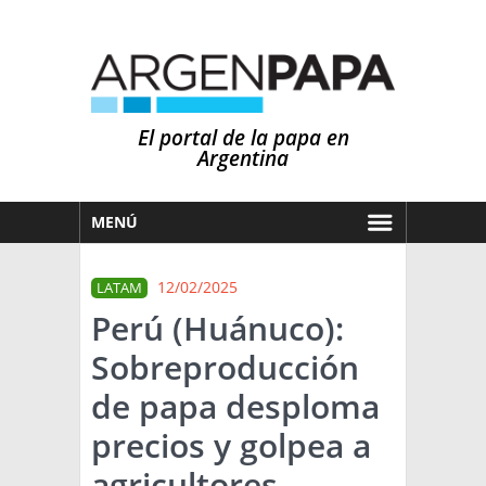
El portal de la papa en
Argentina
MENÚ
HOY
12/02/2025
LATAM
MERCADOS
Perú (Huánuco):
NOTICIAS
Sobreproducción
EN ESPAÑOL
CLIMA
de papa desploma
OTROS IDIOMAS
PRONÓSTICO
ARGENTINA
precios y golpea a
LLUVIAS
agricultores
EL MUNDO