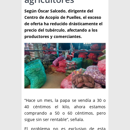
TÉCNICA
Según Óscar Salcedo, dirigente del
Centro de Acopio de Puelles, el exceso
PRODUCCION
de oferta ha reducido drásticamente el
precio del tubérculo, afectando a los
CLASIFICADOS
productores y comerciantes.
INTERES GENERAL
LA PAPA
ARGENPAPA
RESOLUCIONES Y NORMATIVAS
PUBLICIDAD
BUSCAR NOTICIAS
ENLACES
QUIENES SOMOS
BUSCAR
CONTACTO
“Hace un mes, la papa se vendía a 30 o
40 céntimos el kilo, ahora estamos
comprando a 50 o 60 céntimos, pero
sigue sin ser rentable”, señala.
El problema no es exclusivo de esta