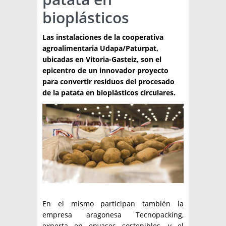
bioplásticos
TÉCNICA
PRODUCCION
Las instalaciones de la cooperativa
agroalimentaria Udapa/Paturpat,
CLASIFICADOS
ubicadas en Vitoria-Gasteiz, son el
epicentro de un innovador proyecto
INTERES GENERAL
para convertir residuos del procesado
LA PAPA
de la patata en bioplásticos circulares.
ARGENPAPA
RESOLUCIONES Y NORMATIVAS
PUBLICIDAD
BUSCAR NOTICIAS
ENLACES
QUIENES SOMOS
BUSCAR
CONTACTO
En el mismo participan también la
empresa aragonesa Tecnopacking,
experta en envases sostenibles, y el