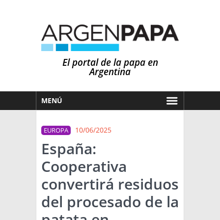
El portal de la papa en
Argentina
MENÚ
HOY
10/06/2025
EUROPA
MERCADOS
España:
NOTICIAS
Cooperativa
EN ESPAÑOL
CLIMA
convertirá residuos
OTROS IDIOMAS
PRONÓSTICO
ARGENTINA
del procesado de la
LLUVIAS
patata en
EL MUNDO