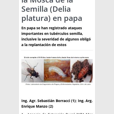
Semilla (Delia
TÉCNICA
platura) en papa
PRODUCCION
En papa se han registrado ataques
CLASIFICADOS
importantes en tubérculos semilla,
INTERES GENERAL
inclusive la severidad de algunos obligó
a la replantación de estos
LA PAPA
ARGENPAPA
RESOLUCIONES Y NORMATIVAS
PUBLICIDAD
BUSCAR NOTICIAS
ENLACES
QUIENES SOMOS
BUSCAR
CONTACTO
Ing. Agr. Sebastián Borracci (1); Ing. Arg.
Enrique Manzo (2)