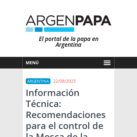
El portal de la papa en
Argentina
MENÚ
HOY
22/08/2025
ARGENTINA
MERCADOS
Información
NOTICIAS
Técnica:
EN ESPAÑOL
CLIMA
Recomendaciones
OTROS IDIOMAS
PRONÓSTICO
ARGENTINA
para el control de
LLUVIAS
la Mosca de la
EL MUNDO