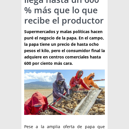
% más que lo que
TÉCNICA
recibe el productor
PRODUCCION
Supermercados y malas políticas hacen
CLASIFICADOS
puré el negocio de la papa. En el campo,
INTERES GENERAL
la papa tiene un precio de hasta ocho
pesos el kilo, pero el consumidor final la
LA PAPA
ARGENPAPA
adquiere en centros comerciales hasta
RESOLUCIONES Y NORMATIVAS
600 por ciento más cara.
PUBLICIDAD
BUSCAR NOTICIAS
ENLACES
QUIENES SOMOS
BUSCAR
CONTACTO
Pese a la amplia oferta de papa que