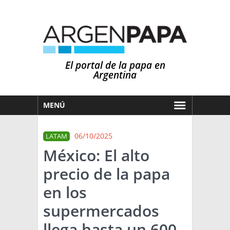
El portal de la papa en
Argentina
MENÚ
HOY
06/10/2025
LATAM
MERCADOS
México: El alto
NOTICIAS
precio de la papa
EN ESPAÑOL
CLIMA
en los
OTROS IDIOMAS
PRONÓSTICO
ARGENTINA
supermercados
LLUVIAS
llega hasta un 600
EL MUNDO