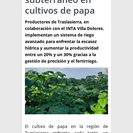
cultivos de papa
TÉCNICA
PRODUCCION
Productores de Traslasierra, en
colaboración con el INTA Villa Dolores,
CLASIFICADOS
implementan un sistema de riego
avanzado para enfrentar la escasez
INTERES GENERAL
hídrica y aumentar la productividad
LA PAPA
entre un 20% y un 30% gracias a la
ARGENPAPA
gestión de precisión y el fertirriego.
RESOLUCIONES Y NORMATIVAS
PUBLICIDAD
BUSCAR NOTICIAS
ENLACES
QUIENES SOMOS
BUSCAR
CONTACTO
El cultivo de papa en la región de
Traslasierra enfrenta, cada tanto, un