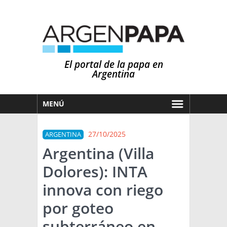
El portal de la papa en
Argentina
MENÚ
HOY
27/10/2025
ARGENTINA
MERCADOS
Argentina (Villa
NOTICIAS
Dolores): INTA
EN ESPAÑOL
CLIMA
innova con riego
OTROS IDIOMAS
PRONÓSTICO
ARGENTINA
por goteo
LLUVIAS
subterráneo en
EL MUNDO