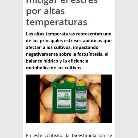
por altas
TÉCNICA
temperaturas
PRODUCCION
Las altas temperaturas representan uno
CLASIFICADOS
de los principales estreses abióticos que
INTERES GENERAL
afectan a los cultivos, impactando
negativamente sobre la fotosíntesis, el
LA PAPA
ARGENPAPA
balance hídrico y la eficiencia
RESOLUCIONES Y NORMATIVAS
metabólica de los cultivos.
PUBLICIDAD
BUSCAR NOTICIAS
ENLACES
QUIENES SOMOS
BUSCAR
CONTACTO
En este contexto, la bioestimulación se