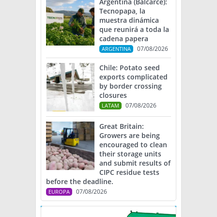
Argentina (Balcarce):
Tecnopapa, la
muestra dinámica
que reunirá a toda la
cadena papera
07/08/2026
ARGENTINA
Chile: Potato seed
exports complicated
by border crossing
closures
07/08/2026
LATAM
Great Britain:
Growers are being
encouraged to clean
their storage units
and submit results of
CIPC residue tests
before the deadline.
07/08/2026
EUROPA