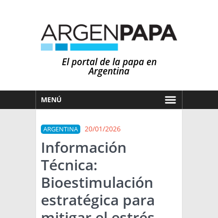
El portal de la papa en
Argentina
MENÚ
HOY
20/01/2026
ARGENTINA
MERCADOS
Información
NOTICIAS
Técnica:
EN ESPAÑOL
CLIMA
Bioestimulación
OTROS IDIOMAS
PRONÓSTICO
ARGENTINA
estratégica para
LLUVIAS
mitigar el estrés
EL MUNDO