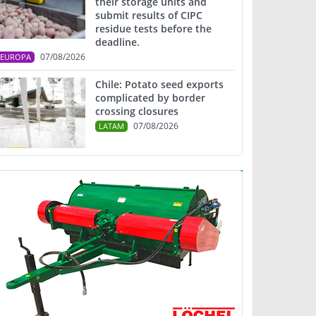
their storage units and
submit results of CIPC
residue tests before the
deadline.
07/08/2026
EUROPA
Chile: Potato seed exports
complicated by border
crossing closures
07/08/2026
LATAM