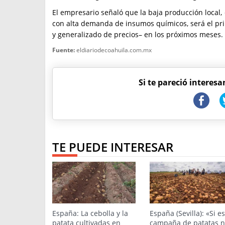
El empresario señaló que la baja producción local, 
con alta demanda de insumos químicos, será el prin
y generalizado de precios– en los próximos meses.
Fuente:
eldiariodecoahuila.com.mx
Si te pareció interesa
TE PUEDE INTERESAR
España: La cebolla y la
España (Sevilla): «Si e
patata cultivadas en
campaña de patatas 