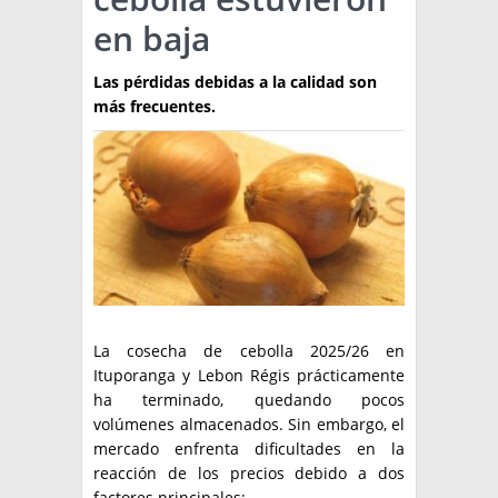
en baja
TÉCNICA
PRODUCCION
Las pérdidas debidas a la calidad son
más frecuentes.
CLASIFICADOS
INTERES GENERAL
LA PAPA
ARGENPAPA
RESOLUCIONES Y NORMATIVAS
PUBLICIDAD
BUSCAR NOTICIAS
ENLACES
QUIENES SOMOS
BUSCAR
CONTACTO
La cosecha de cebolla 2025/26 en
Ituporanga y Lebon Régis prácticamente
ha terminado, quedando pocos
volúmenes almacenados. Sin embargo, el
mercado enfrenta dificultades en la
reacción de los precios debido a dos
factores principales: