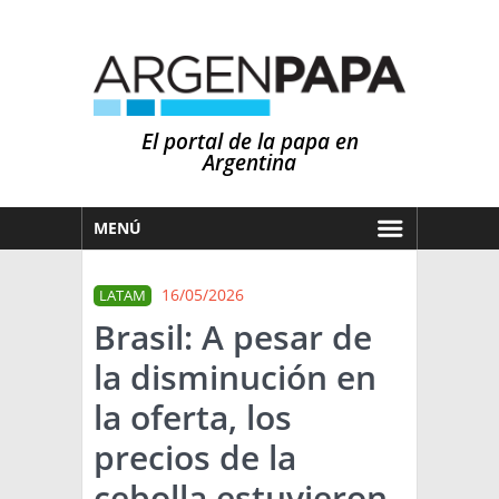
El portal de la papa en
Argentina
MENÚ
HOY
16/05/2026
LATAM
MERCADOS
Brasil: A pesar de
NOTICIAS
la disminución en
EN ESPAÑOL
CLIMA
la oferta, los
OTROS IDIOMAS
PRONÓSTICO
ARGENTINA
precios de la
LLUVIAS
cebolla estuvieron
EL MUNDO