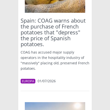
TÉCNICA
PRODUCCION
Spain: COAG warns about
the purchase of French
CLASIFICADOS
potatoes that "depress"
the price of Spanish
INTERES GENERAL
potatoes.
LA PAPA
ARGENPAPA
RESOLUCIONES Y NORMATIVAS
COAG has accused major supply
PUBLICIDAD
BUSCAR NOTICIAS
operators in the hospitality industry of
ENLACES
QUIENES SOMOS
"massively" placing old, preserved French
BUSCAR
potatoes.
CONTACTO
01/07/2026
EUROPA