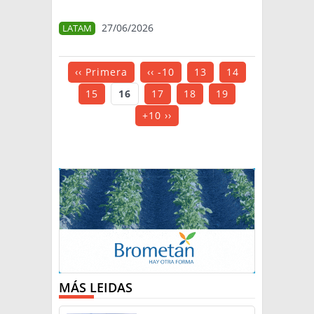
27/06/2026
LATAM
‹‹ Primera
‹‹ -10
13
14
15
16
17
18
19
+10 ››
MÁS LEIDAS