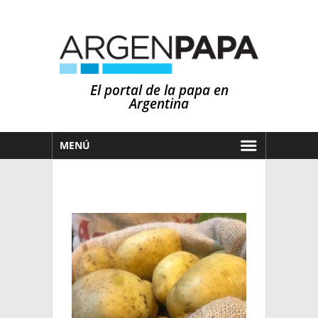
El portal de la papa en
Argentina
MENÚ
HOY
MERCADOS
NOTICIAS
EN ESPAÑOL
CLIMA
OTROS IDIOMAS
PRONÓSTICO
ARGENTINA
LLUVIAS
EL MUNDO