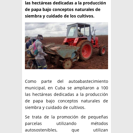
las hectáreas dedicadas a la producción
TÉCNICA
de papa bajo conceptos naturales de
siembra y cuidado de los cultivos.
PRODUCCION
CLASIFICADOS
INTERES GENERAL
LA PAPA
ARGENPAPA
RESOLUCIONES Y NORMATIVAS
PUBLICIDAD
BUSCAR NOTICIAS
ENLACES
QUIENES SOMOS
Como parte del autoabastecimiento
BUSCAR
CONTACTO
municipal, en Cuba se ampliaron a 100
las hectáreas dedicadas a la producción
de papa bajo conceptos naturales de
siembra y cuidado de cultivos.
Se trata de la promoción de pequeñas
parcelas utilizando métodos
autosostenibles, que utilizan