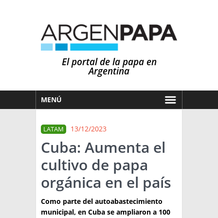
El portal de la papa en
Argentina
MENÚ
HOY
13/12/2023
LATAM
MERCADOS
Cuba: Aumenta el
NOTICIAS
cultivo de papa
EN ESPAÑOL
CLIMA
orgánica en el país
OTROS IDIOMAS
PRONÓSTICO
ARGENTINA
Como parte del autoabastecimiento
LLUVIAS
municipal, en Cuba se ampliaron a 100
EL MUNDO