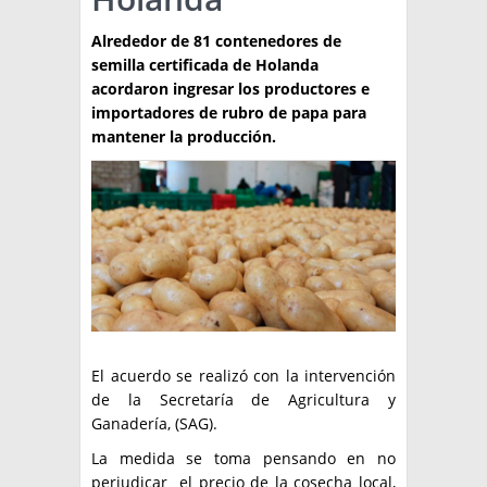
TÉCNICA
Alrededor de 81 contenedores de
semilla certificada de Holanda
PRODUCCION
acordaron ingresar los productores e
importadores de rubro de papa para
CLASIFICADOS
mantener la producción.
INTERES GENERAL
LA PAPA
ARGENPAPA
RESOLUCIONES Y NORMATIVAS
PUBLICIDAD
BUSCAR NOTICIAS
ENLACES
QUIENES SOMOS
BUSCAR
CONTACTO
El acuerdo se realizó con la intervención
de la Secretaría de Agricultura y
Ganadería, (SAG).
La medida se toma pensando en no
perjudicar el precio de la cosecha local,