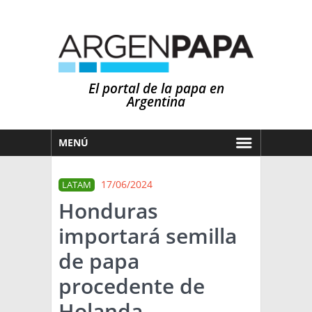
El portal de la papa en
Argentina
MENÚ
HOY
17/06/2024
LATAM
MERCADOS
Honduras
NOTICIAS
importará semilla
EN ESPAÑOL
CLIMA
de papa
OTROS IDIOMAS
PRONÓSTICO
ARGENTINA
procedente de
LLUVIAS
Holanda
EL MUNDO