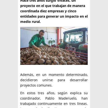
Hace tres años surgió Vivaces, un
proyecto en el que trabajan de manera
TÉCNICA
coordinada diez empresas y cinco
entidades para generar un impacto en el
PRODUCCION
medio rural.
CLASIFICADOS
INTERES GENERAL
LA PAPA
ARGENPAPA
RESOLUCIONES Y NORMATIVAS
PUBLICIDAD
BUSCAR NOTICIAS
ENLACES
QUIENES SOMOS
BUSCAR
CONTACTO
Además, en un momento determinado,
decidieron unirse para desarrollar
proyectos comunes.
En estos tres años, según explica su
coordinador, Pablo Maderuelo, han
trabajado continuamente en tres líneas.