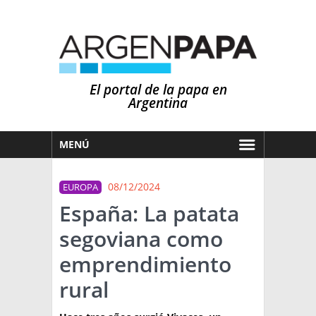
El portal de la papa en
Argentina
MENÚ
HOY
08/12/2024
EUROPA
MERCADOS
España: La patata
NOTICIAS
segoviana como
EN ESPAÑOL
CLIMA
emprendimiento
OTROS IDIOMAS
PRONÓSTICO
ARGENTINA
rural
LLUVIAS
EL MUNDO