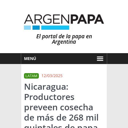
El portal de la papa en
Argentina
MENÚ
HOY
12/03/2025
LATAM
MERCADOS
Nicaragua:
NOTICIAS
Productores
EN ESPAÑOL
CLIMA
preveen cosecha
OTROS IDIOMAS
PRONÓSTICO
ARGENTINA
de más de 268 mil
LLUVIAS
quintales de papa
EL MUNDO