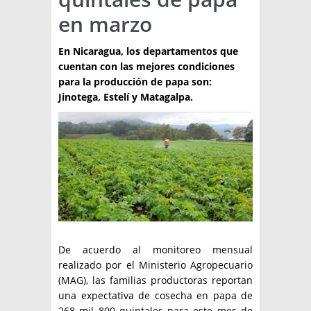
en marzo
TÉCNICA
PRODUCCION
En Nicaragua, los departamentos que
cuentan con las mejores condiciones
CLASIFICADOS
para la producción de papa son:
Jinotega, Estelí y Matagalpa.
INTERES GENERAL
LA PAPA
ARGENPAPA
RESOLUCIONES Y NORMATIVAS
PUBLICIDAD
BUSCAR NOTICIAS
ENLACES
QUIENES SOMOS
BUSCAR
CONTACTO
De acuerdo al monitoreo mensual
realizado por el Ministerio Agropecuario
(MAG), las familias productoras reportan
una expectativa de cosecha en papa de
268 mil 800 quintales para este mes de