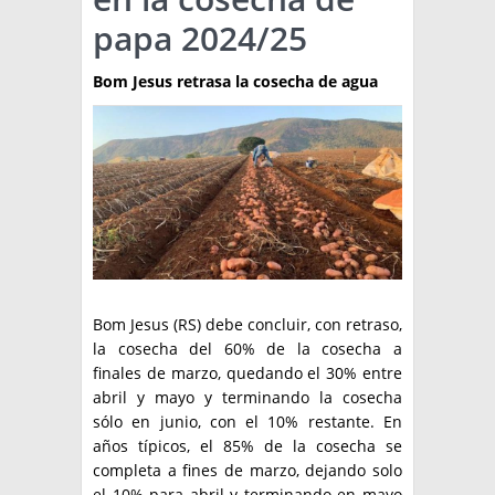
papa 2024/25
TÉCNICA
PRODUCCION
Bom Jesus retrasa la cosecha de agua
CLASIFICADOS
INTERES GENERAL
LA PAPA
ARGENPAPA
RESOLUCIONES Y NORMATIVAS
PUBLICIDAD
BUSCAR NOTICIAS
ENLACES
QUIENES SOMOS
BUSCAR
CONTACTO
Bom Jesus (RS) debe concluir, con retraso,
la cosecha del 60% de la cosecha a
finales de marzo, quedando el 30% entre
abril y mayo y terminando la cosecha
sólo en junio, con el 10% restante. En
años típicos, el 85% de la cosecha se
completa a fines de marzo, dejando solo
el 10% para abril y terminando en mayo