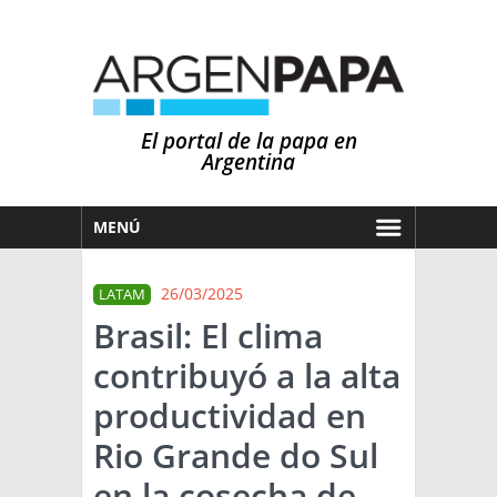
El portal de la papa en
Argentina
MENÚ
HOY
26/03/2025
LATAM
MERCADOS
Brasil: El clima
NOTICIAS
contribuyó a la alta
EN ESPAÑOL
CLIMA
productividad en
OTROS IDIOMAS
PRONÓSTICO
ARGENTINA
Rio Grande do Sul
LLUVIAS
en la cosecha de
EL MUNDO