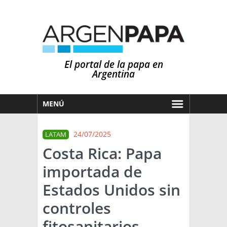
El portal de la papa en
Argentina
MENÚ
HOY
24/07/2025
LATAM
MERCADOS
Costa Rica: Papa
NOTICIAS
importada de
EN ESPAÑOL
CLIMA
Estados Unidos sin
OTROS IDIOMAS
PRONÓSTICO
ARGENTINA
controles
LLUVIAS
fitosanitarios
EL MUNDO