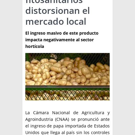
distorsionan el
TÉCNICA
mercado local
PRODUCCION
El ingreso masivo de este producto
CLASIFICADOS
impacta negativamente al sector
INTERES GENERAL
hortícola
LA PAPA
ARGENPAPA
RESOLUCIONES Y NORMATIVAS
PUBLICIDAD
BUSCAR NOTICIAS
ENLACES
QUIENES SOMOS
BUSCAR
CONTACTO
La Cámara Nacional de Agricultura y
Agroindustria (CNAA) se pronunció ante
el ingreso de papa importada de Estados
Unidos que llega al país sin los controles