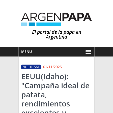
El portal de la papa en
Argentina
MENÚ
HOY
01/11/2025
NORTE AM.
MERCADOS
EEUU(Idaho):
NOTICIAS
"Campaña ideal de
EN ESPAÑOL
CLIMA
patata,
OTROS IDIOMAS
PRONÓSTICO
ARGENTINA
rendimientos
LLUVIAS
excelentes y
EL MUNDO