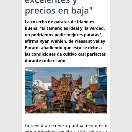
precios en baja"
TÉCNICA
PRODUCCION
La cosecha de patatas de Idaho es
buena. "El tamaño es ideal y, la verdad,
CLASIFICADOS
no podríamos pedir mejores patatas",
afirma Ryan Wahlen, de Pleasant Valley
INTERES GENERAL
Potato, añadiendo que esto se debe a
LA PAPA
las condiciones de cultivo casi perfectas
ARGENPAPA
durante todo el año.
RESOLUCIONES Y NORMATIVAS
PUBLICIDAD
BUSCAR NOTICIAS
ENLACES
QUIENES SOMOS
BUSCAR
CONTACTO
La siembra comenzó puntualmente este
año a principios de abril y finalizó en su