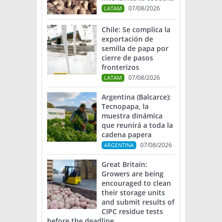
07/08/2026
LATAM
Chile: Se complica la
exportación de
semilla de papa por
cierre de pasos
fronterizos
07/08/2026
LATAM
Argentina (Balcarce):
Tecnopapa, la
muestra dinámica
que reunirá a toda la
cadena papera
07/08/2026
ARGENTINA
Great Britain:
Growers are being
encouraged to clean
their storage units
and submit results of
CIPC residue tests
before the deadline.