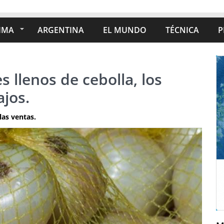
IMA
ARGENTINA
EL MUNDO
TÉCNICA
P
s llenos de cebolla, los
jos.
las ventas.