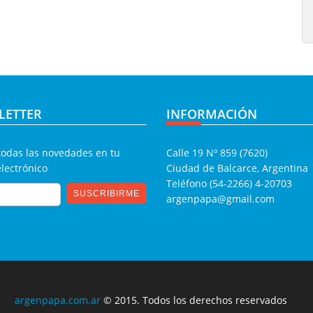
LETTER
INFORMACIÓN
todas las novedades en tu
Calle 19 Nº 859 (7620)
electrónico
Ciudad de Balcarce, Argentina
Teléfono (54-2266) 4-20703
argenpapa@gmail.com
argenpapa.com.ar
© 2015. Todos los derechos reservados