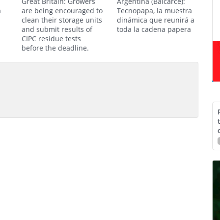
Great Britain: Growers
Argentina (Balcarce):
a
are being encouraged to
Tecnopapa, la muestra
clean their storage units
dinámica que reunirá a
and submit results of
toda la cadena papera
CIPC residue tests
before the deadline.