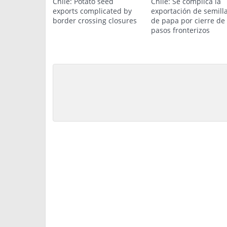
Chile: Potato seed
Chile: Se complica la
exports complicated by
exportación de semill
border crossing closures
de papa por cierre de
pasos fronterizos