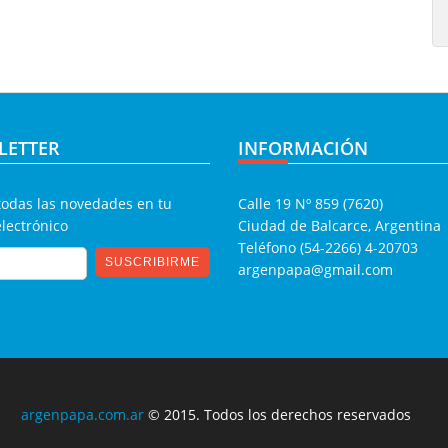
LETTER
INFORMACIÓN
todas las novedades en tu
Calle 19 Nº 859 (7620)
electrónico
Ciudad de Balcarce, Argentina
Teléfono (54-2266) 4-20703
argenpapa@gmail.com
argenpapa.com.ar
© 2015. Todos los derechos reservados