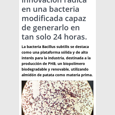
en una bacteria
TÉCNICA
modificada capaz
PRODUCCION
de generarlo en
CLASIFICADOS
tan solo 24 horas.
INTERES GENERAL
La bacteria Bacillus subtilis se destaca
LA PAPA
ARGENPAPA
como una plataforma sólida y de alto
RESOLUCIONES Y NORMATIVAS
PUBLICIDAD
interés para la industria, destinada a la
BUSCAR NOTICIAS
ENLACES
producción de PHB, un biopolímero
QUIENES SOMOS
biodegradable y renovable, utilizando
BUSCAR
CONTACTO
almidón de patata como materia prima.