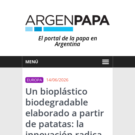
El portal de la papa en
Argentina
MENÚ
HOY
14/06/2026
EUROPA
MERCADOS
Un bioplástico
NOTICIAS
biodegradable
EN ESPAÑOL
CLIMA
elaborado a partir
OTROS IDIOMAS
PRONÓSTICO
ARGENTINA
de patatas: la
LLUVIAS
innovación radica
EL MUNDO