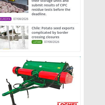
their storage units and
submit results of CIPC
residue tests before the
deadline.
07/08/2026
EUROPA
Chile: Potato seed exports
complicated by border
crossing closures
07/08/2026
LATAM