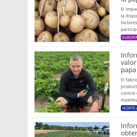
El impac
la dispo
factore
partici
EUROP
Infor
valor
papa
El fabr
product
control
maximiz
NORTE 
Info
obte