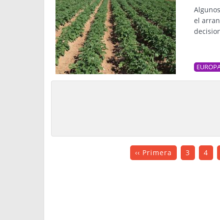
Algunos
el arra
decisio
EUROP
‹‹ Primera
3
4