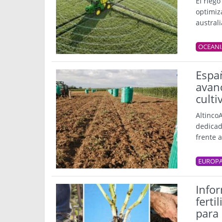
El rieg
optimiz
austral
OCEANI
Espa
avanc
culti
Altinco
dedicad
frente 
EUROP
Infor
ferti
para