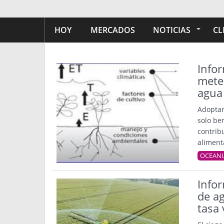
HOY
MERCADOS
NOTICIAS
CL
Info
meteo
agua 
Adoptar
solo be
contrib
aliment
OCEANI
Infor
de ag
tasa 