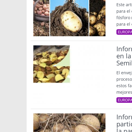
Este ar
para el 
fósforo 
para el
EUROP
Infor
en la
Semil
El envej
proceso
estos f
mejores
EUROP
Info
parti
la pa