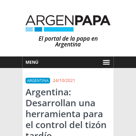
El portal de la papa en
Argentina
MENÚ
HOY
24/10/2021
ARGENTINA
MERCADOS
Argentina:
NOTICIAS
Desarrollan una
EN ESPAÑOL
CLIMA
herramienta para
OTROS IDIOMAS
PRONÓSTICO
ARGENTINA
el control del tizón
LLUVIAS
tardío
EL MUNDO