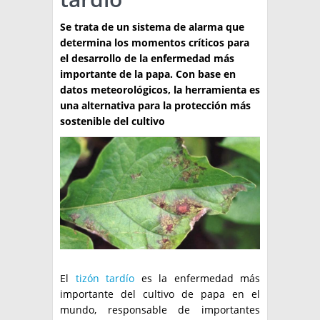
TÉCNICA
Se trata de un sistema de alarma que
determina los momentos críticos para
PRODUCCION
el desarrollo de la enfermedad más
importante de la papa. Con base en
CLASIFICADOS
datos meteorológicos, la herramienta es
una alternativa para la protección más
INTERES GENERAL
sostenible del cultivo
LA PAPA
ARGENPAPA
RESOLUCIONES Y NORMATIVAS
PUBLICIDAD
BUSCAR NOTICIAS
ENLACES
QUIENES SOMOS
BUSCAR
CONTACTO
El
tizón tardío
es la enfermedad más
importante del cultivo de papa en el
mundo, responsable de importantes