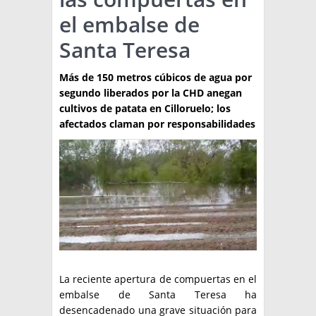
el embalse de
TÉCNICA
Santa Teresa
PRODUCCION
Más de 150 metros cúbicos de agua por
CLASIFICADOS
segundo liberados por la CHD anegan
INTERES GENERAL
cultivos de patata en Cilloruelo; los
afectados claman por responsabilidades
LA PAPA
ARGENPAPA
RESOLUCIONES Y NORMATIVAS
PUBLICIDAD
BUSCAR NOTICIAS
ENLACES
QUIENES SOMOS
BUSCAR
CONTACTO
La reciente apertura de compuertas en el
embalse de Santa Teresa ha
desencadenado una grave situación para