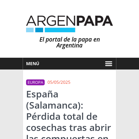
El portal de la papa en
Argentina
MENÚ
HOY
05/05/2025
EUROPA
MERCADOS
España
NOTICIAS
(Salamanca):
EN ESPAÑOL
CLIMA
Pérdida total de
OTROS IDIOMAS
PRONÓSTICO
ARGENTINA
cosechas tras abrir
LLUVIAS
las compuertas en
EL MUNDO