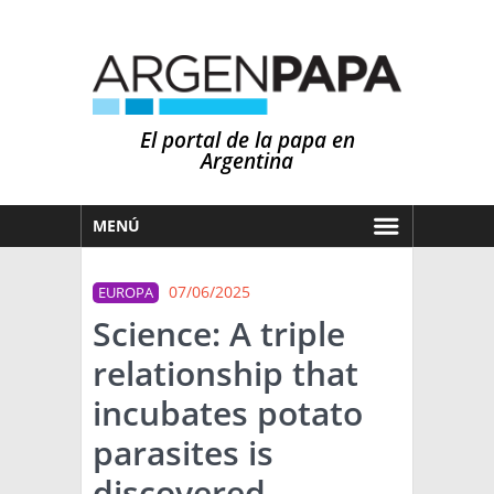
El portal de la papa en
Argentina
MENÚ
HOY
07/06/2025
EUROPA
MERCADOS
Science: A triple
NOTICIAS
relationship that
EN ESPAÑOL
CLIMA
incubates potato
OTROS IDIOMAS
PRONÓSTICO
ARGENTINA
parasites is
LLUVIAS
discovered
EL MUNDO