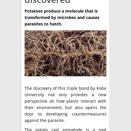
TÉCNICA
Potatoes produce a molecule that is
transformed by microbes and causes
PRODUCCION
parasites to hatch.
CLASIFICADOS
INTERES GENERAL
LA PAPA
ARGENPAPA
RESOLUCIONES Y NORMATIVAS
PUBLICIDAD
BUSCAR NOTICIAS
ENLACES
QUIENES SOMOS
BUSCAR
CONTACTO
The discovery of this triple bond by Kobe
University not only provides a new
perspective on how plants interact with
their environment, but also opens the
door to developing countermeasures
against the parasite.
The potato cyst nematode is a root