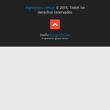
argenpapa.com.ar
© 2015. Todos los
derechos reservados
Diseño
Codigos Estudio
Programación
Ignacio Herrero