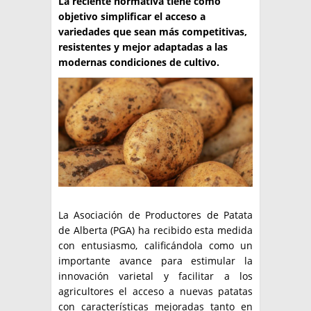
La reciente normativa tiene como
objetivo simplificar el acceso a
TÉCNICA
variedades que sean más competitivas,
resistentes y mejor adaptadas a las
PRODUCCION
modernas condiciones de cultivo.
CLASIFICADOS
INTERES GENERAL
LA PAPA
ARGENPAPA
RESOLUCIONES Y NORMATIVAS
PUBLICIDAD
BUSCAR NOTICIAS
ENLACES
QUIENES SOMOS
BUSCAR
CONTACTO
La Asociación de Productores de Patata
de Alberta (PGA) ha recibido esta medida
con entusiasmo, calificándola como un
importante avance para estimular la
innovación varietal y facilitar a los
agricultores el acceso a nuevas patatas
con características mejoradas tanto en