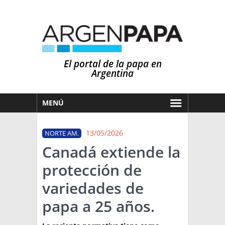
El portal de la papa en
Argentina
MENÚ
HOY
13/05/2026
NORTE AM.
MERCADOS
Canadá extiende la
NOTICIAS
protección de
EN ESPAÑOL
CLIMA
variedades de
OTROS IDIOMAS
PRONÓSTICO
ARGENTINA
papa a 25 años.
LLUVIAS
EL MUNDO