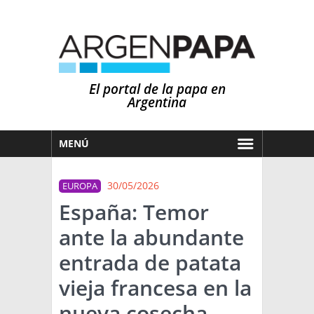
El portal de la papa en
Argentina
MENÚ
HOY
30/05/2026
EUROPA
MERCADOS
España: Temor
NOTICIAS
ante la abundante
EN ESPAÑOL
CLIMA
entrada de patata
OTROS IDIOMAS
PRONÓSTICO
ARGENTINA
vieja francesa en la
LLUVIAS
nueva cosecha
EL MUNDO