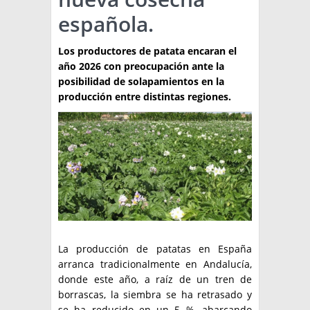
española.
TÉCNICA
PRODUCCION
Los productores de patata encaran el
año 2026 con preocupación ante la
CLASIFICADOS
posibilidad de solapamientos en la
producción entre distintas regiones.
INTERES GENERAL
LA PAPA
ARGENPAPA
RESOLUCIONES Y NORMATIVAS
PUBLICIDAD
BUSCAR NOTICIAS
ENLACES
QUIENES SOMOS
BUSCAR
CONTACTO
La producción de patatas en España
arranca tradicionalmente en Andalucía,
donde este año, a raíz de un tren de
borrascas, la siembra se ha retrasado y
se ha reducido en un 5 %, abarcando