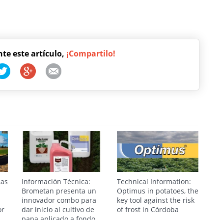
nte este artículo,
¡Compartilo!
Las
Información Técnica:
Technical Information:
Brometan presenta un
Optimus in potatoes, the
innovador combo para
key tool against the risk
or
dar inicio al cultivo de
of frost in Córdoba
papa aplicado a fondo