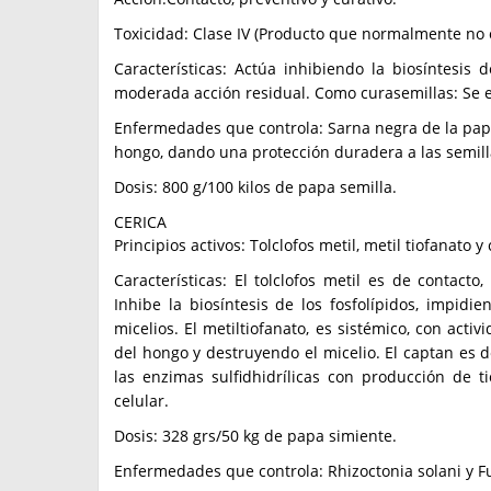
Toxicidad: Clase IV (Producto que normalmente no o
Características: Actúa inhibiendo la biosíntesis 
moderada acción residual. Como curasemillas: Se 
Enfermedades que controla: Sarna negra de la papa (
hongo, dando una protección duradera a las semilla
Dosis: 800 g/100 kilos de papa semilla.
CERICA
Principios activos: Tolclofos metil, metil tiofanato y
Características: El tolclofos metil es de contacto,
Inhibe la biosíntesis de los fosfolípidos, impidi
micelios. El metiltiofanato, es sistémico, con acti
del hongo y destruyendo el micelio. El captan es d
las enzimas sulfidhidrílicas con producción de t
celular.
Dosis: 328 grs/50 kg de papa simiente.
Enfermedades que controla: Rhizoctonia solani y F