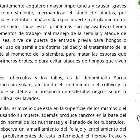
nstantemente adquieren mayor importancia y causan graves
 como simiente, mermándose el stand de plantas, por
iales del tubérculo/semilla o por muerte o atrofiamiento de
 el suelo. Todos estos problemas son agravados o tienen
lementos de trabajo, mal manejo de la semilla y ataque de
 sea, sirve de puerta de entrada previa para hongos o
 el uso de semilla de óptima calidad y el tratamiento de la
te al momento de la siembra, para matar las esporas que
rimeros brotes, o para evitar ataques de hongos que viven
s tubérculos y los tallos, es la denominada Sarna
ctonia solani, afectando el rendimiento del cultivo y la
bre se debe a la presencia de esclerotos negros sobre la
illo al ser lavados.
lla, el micelio que está en la superficie de los mismos o el
 causando su muerte, además produce cancros en la base del
ación normal de los nutrientes y el llenado de los tubérculos.
 observa un amarillamiento del follaje y enrollamiento del
s predisponentes de esta enfermedad el tiempo fresco y