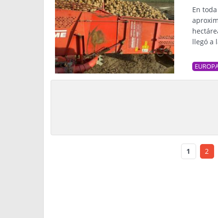
En toda 
aproxim
hectáre
llegó a 
EUROP
1
2