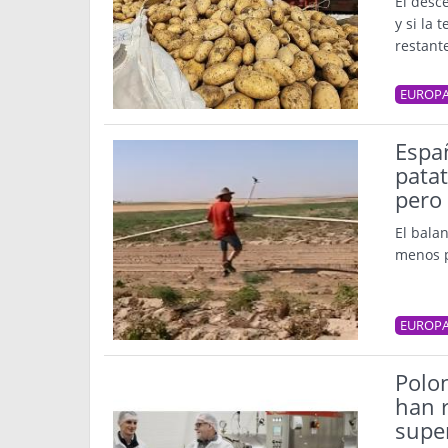
El desc
y si la
restant
EUROP
Españ
patat
pero 
El bala
menos p
EUROP
Polon
han r
super