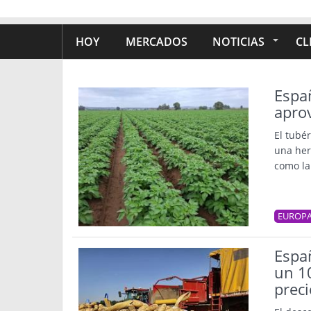
HOY
MERCADOS
NOTICIAS
CL
Españ
aprov
El tubé
una her
como la
EUROP
Espa
un 10
preci