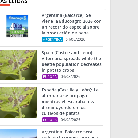
ÁS LEIDAS
Argentina (Balcarce): Se
viene la Educoagro 2026 con
un recorrido especial sobre
la producción de papa
04/08/2026
ARGENTINA
Spain (Castile and León):
Alternaria spreads while the
beetle population decreases
in potato crops
04/08/2026
EUROPA
España (Castilla y León): La
alternaria se propaga
mientras el escarabajo va
disminuyendo en los
cultivos de patata
04/08/2026
EUROPA
Argentina: Balcarce será
sede de la primera jornada