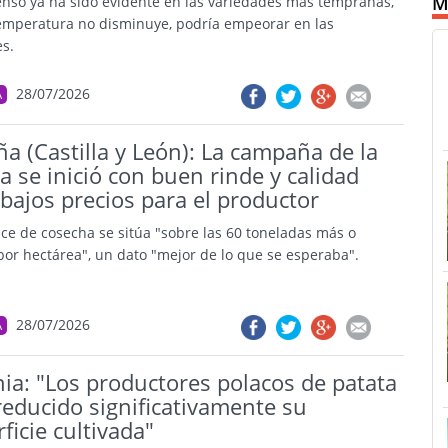
M
enso ya ha sido evidente en las variedades más tempranas,
 temperatura no disminuye, podría empeorar en las
es.
28/07/2026
A
a (Castilla y León): La campaña de la
a se inició con buen rinde y calidad
bajos precios para el productor
nce de cosecha se sitúa "sobre las 60 toneladas más o
or hectárea", un dato "mejor de lo que se esperaba".
28/07/2026
A
ia: "Los productores polacos de patata
educido significativamente su
ficie cultivada"