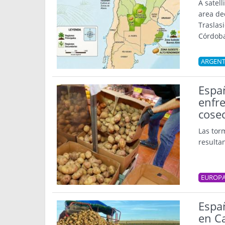
A satell
area de
Traslas
Córdoba 
ARGENT
Espa
enfr
cose
Las tor
resulta
EUROP
Espa
en Ca