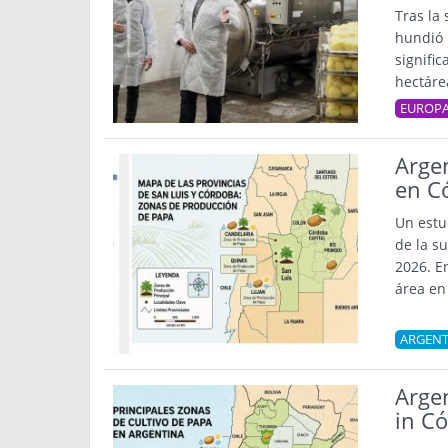
Tras la
hundió 
signifi
hectáre
EUROP
Argen
en C
Un estu
de la s
2026. E
área en
ARGENT
Argen
in C