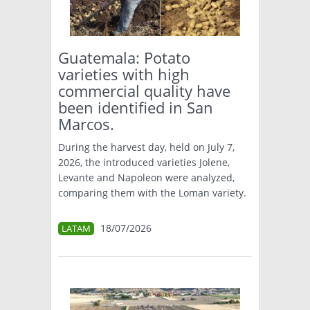
TÉCNICA
PRODUCCION
Guatemala: Potato
varieties with high
CLASIFICADOS
commercial quality have
been identified in San
INTERES GENERAL
Marcos.
LA PAPA
ARGENPAPA
RESOLUCIONES Y NORMATIVAS
During the harvest day, held on July 7,
PUBLICIDAD
BUSCAR NOTICIAS
2026, the introduced varieties Jolene,
ENLACES
QUIENES SOMOS
Levante and Napoleon were analyzed,
BUSCAR
comparing them with the Loman variety.
CONTACTO
18/07/2026
LATAM