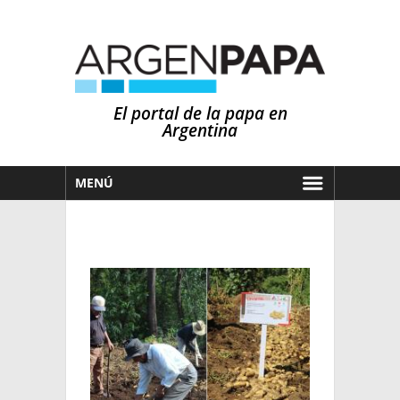
El portal de la papa en
Argentina
MENÚ
HOY
MERCADOS
NOTICIAS
EN ESPAÑOL
CLIMA
OTROS IDIOMAS
PRONÓSTICO
ARGENTINA
LLUVIAS
EL MUNDO