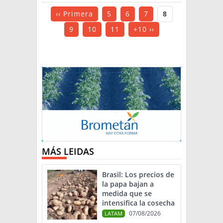
‹‹ Primera
5
6
7
8
9
10
11
+10 ››
MÁS LEIDAS
Brasil: Los precios de
la papa bajan a
medida que se
intensifica la cosecha
07/08/2026
LATAM