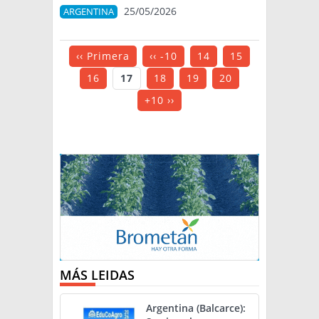
25/05/2026
ARGENTINA
‹‹ Primera
‹‹ -10
14
15
16
17
18
19
20
+10 ››
MÁS LEIDAS
Argentina (Balcarce):