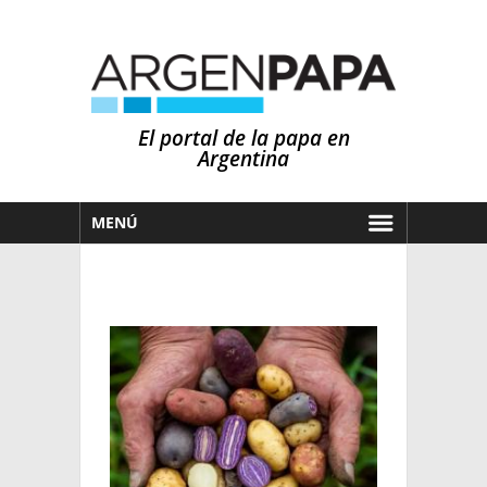
El portal de la papa en
Argentina
MENÚ
HOY
MERCADOS
NOTICIAS
EN ESPAÑOL
CLIMA
OTROS IDIOMAS
PRONÓSTICO
ARGENTINA
LLUVIAS
EL MUNDO