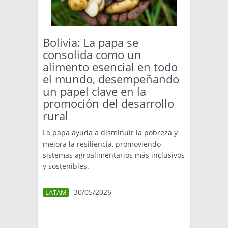
TÉCNICA
PRODUCCION
Bolivia: La papa se
consolida como un
CLASIFICADOS
alimento esencial en todo
el mundo, desempeñando
INTERES GENERAL
un papel clave en la
LA PAPA
ARGENPAPA
promoción del desarrollo
RESOLUCIONES Y NORMATIVAS
rural
PUBLICIDAD
BUSCAR NOTICIAS
ENLACES
QUIENES SOMOS
La papa ayuda a disminuir la pobreza y
BUSCAR
CONTACTO
mejora la resiliencia, promoviendo
sistemas agroalimentarios más inclusivos
y sostenibles.
30/05/2026
LATAM